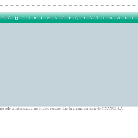
ario solo es informativo, no implica recomendación alguna por parte de FINANCE S.A.